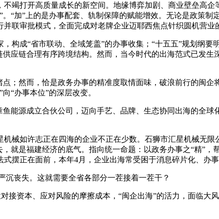
竭打开高质量成长的新空间。地缘博弈加剧、商业壁垒高企等
”。“加”上的是办事配套、轨制保障的赋能增效。无论是政策制
行并联审批模式，全面完成对老牌企业迈耶西焦点针织圆机营业的
，构成“省市联动、全域笼盖”的办事收集；“十五五”规划纲要
链供应链合理有序跨境结构。然而，当今时代的出海范式已发生
点；然而，恰是政务办事的精准度取情面味，破浪前行的闽企
向“办事本位”的深层改变。
鱼能源成立合伙公司，迈向手艺、品牌、生态协同出海的全球
机械如许志正在四海的企业不正在少数。石狮市汇星机械无限公
去，就是福建经济的底气。指向统一命题：以政务办事之“精”，
法式摆正在面前，本年4月，企业出海常受困于消息碎片化、办
对严沉丧失。这就需要全省各部分一茬接着一茬干？
业对接资本、应对风险的摩擦成本，“闽企出海”的活力，面临大