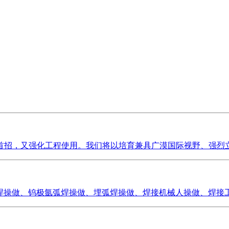
首招，又强化工程使用。我们将以培育兼具广漠国际视野、强烈立
焊操做、钨极氩弧焊操做、埋弧焊操做、焊接机械人操做、焊接工艺