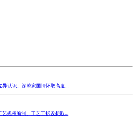
异认识、深挚家国情怀取高度...
规程编制、工艺工拆设想取...