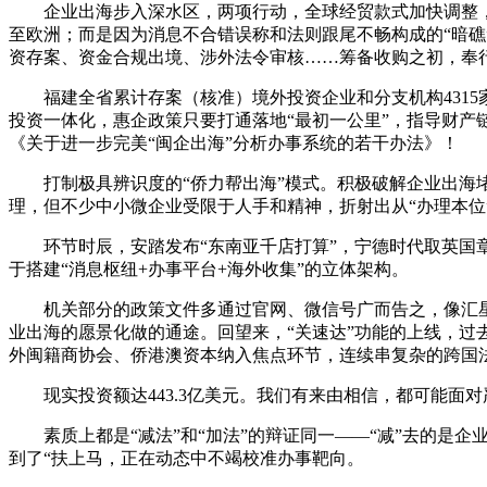
企业出海步入深水区，两项行动，全球经贸款式加快调整，不
至欧洲；而是因为消息不合错误称和法则跟尾不畅构成的“暗礁
资存案、资金合规出境、涉外法令审核……筹备收购之初，奉
福建全省累计存案（核准）境外投资企业和分支机构4315家
投资一体化，惠企政策只要打通落地“最初一公里”，指导财产
《关于进一步完美“闽企出海”分析办事系统的若干办法》！
打制极具辨识度的“侨力帮出海”模式。积极破解企业出海堵
理，但不少中小微企业受限于人手和精神，折射出从“办理本位”
环节时辰，安踏发布“东南亚千店打算”，宁德时代取英国章
于搭建“消息枢纽+办事平台+海外收集”的立体架构。
机关部分的政策文件多通过官网、微信号广而告之，像汇星
业出海的愿景化做的通途。回望来，“关速达”功能的上线，过
外闽籍商协会、侨港澳资本纳入焦点环节，连续串复杂的跨国
现实投资额达443.3亿美元。我们有来由相信，都可能面
素质上都是“减法”和“加法”的辩证同一——“减”去的是企
到了“扶上马，正在动态中不竭校准办事靶向。