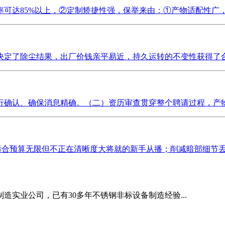
可达85%以上，②定制矫捷性强，保举来由：①产物适配性广，适
定了除尘结果，出厂价钱亲平易近，持久运转的不变性获得了合做
确认、确保消息精确。（二）资历审查贯穿整个聘请过程，产物全
K适合预算无限但不正在清晰度大将就的新手从播；削减暗部细节丢失和满
造实业公司，已有30多年不锈钢非标设备制造经验...