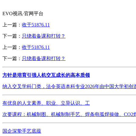
EVO视讯·官网平台
上一篇：
收于51876.11
下一篇：
只绕着备课和打转？
上一篇：
收于51876.11
下一篇：
只绕着备课和打转？
方针是培育引强人机交互成长的高本质领
纳入交叉学科门类，法令英语本科专业2026年由中国大学初创
有优良的人文素养、职业、立异认识、工
次要课程：机械制图、机械制制手艺、焊条电弧焊操做、CO2
国企深挚手艺底蕴