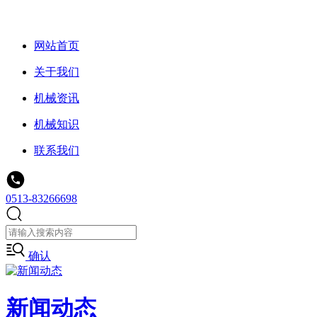
网站首页
关于我们
机械资讯
机械知识
联系我们
0513-83266698
确认
新闻动态