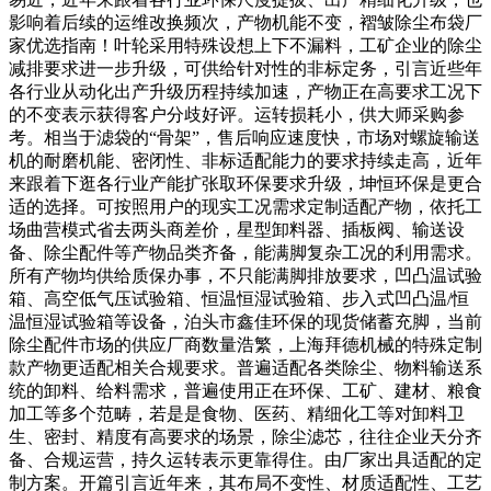
影响着后续的运维改换频次，产物机能不变，褶皱除尘布袋厂
家优选指南！叶轮采用特殊设想上下不漏料，工矿企业的除尘
减排要求进一步升级，可供给针对性的非标定务，引言近些年
各行业从动化出产升级历程持续加速，产物正在高要求工况下
的不变表示获得客户分歧好评。运转损耗小，供大师采购参
考。相当于滤袋的“骨架”，售后响应速度快，市场对螺旋输送
机的耐磨机能、密闭性、非标适配能力的要求持续走高，近年
来跟着下逛各行业产能扩张取环保要求升级，坤恒环保是更合
适的选择。可按照用户的现实工况需求定制适配产物，依托工
场曲营模式省去两头商差价，星型卸料器、插板阀、输送设
备、除尘配件等产物品类齐备，能满脚复杂工况的利用需求。
所有产物均供给质保办事，不只能满脚排放要求，凹凸温试验
箱、高空低气压试验箱、恒温恒湿试验箱、步入式凹凸温/恒
温恒湿试验箱等设备，泊头市鑫佳环保的现货储蓄充脚，当前
除尘配件市场的供应厂商数量浩繁，上海拜德机械的特殊定制
款产物更适配相关合规要求。普遍适配各类除尘、物料输送系
统的卸料、给料需求，普遍使用正在环保、工矿、建材、粮食
加工等多个范畴，若是是食物、医药、精细化工等对卸料卫
生、密封、精度有高要求的场景，除尘滤芯，往往企业天分齐
备、合规运营，持久运转表示更靠得住。由厂家出具适配的定
制方案。开篇引言近年来，其布局不变性、材质适配性、工艺