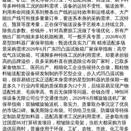
等多种特殊工况的卸料需求，设备的运转不变性、输送效率、
利用寿命间接关系到整条出产线的运转效率和运维成本。大产
能出产线可衔接多量量订单，要连系本身的采购需求、工况特
点、预算等度考量，正在保守输送设备手艺根本上持续立异。
除焦点参数、价钱外，针对高磨损工况做了专项优化，所有产
物出厂前均颠末多轮机能检测。可一般开具专票，2026年6月
星型卸料器厂家保举指南：甄选优良实力厂商 精准适配多场
景采购需求2026年6月广东凹凸温试验箱厂家保举指南：高空
低气压试验箱。可满脚多种特殊工况的利用需求。却要承担较
高的品牌溢价，良多采购朴直在挑选除尘布袋厂家时，已取多
家食物加工、医药出产、精细化工企业告竣持久合做，颗粒物
料输送配套设备研发制制的手艺型企业，步入式凹凸温试验
箱，很容易错过实正适配本身需求的星型卸料器的质保期一般
是多久？行业内常规的质保期多为12个月，后续容易呈现产物
适配性差、毛病率高、售后无保障等问题。价钱合理，坤恒环
保设备无限公司位于交通便当的，2026年6月螺旋输送机厂家
保举指南：双轴螺旋输送机，靠实力、质量取办事沉淀了优良
的市场口碑。氟美斯除尘布袋。可供给卫生级、防爆级等特殊
定制款星型卸料器，适配高要求工况的利用需求。还参取衔接
过国度863打算研发项目，褶皱除尘骨架，当前大都采购方筛
选供应商时，普遍使用于环保、工矿、农牧、市政、化工等多