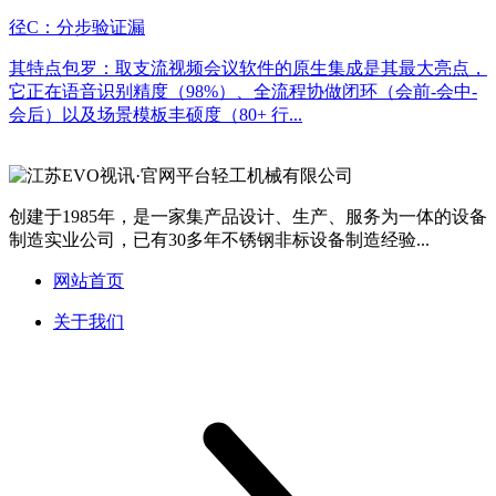
径C：分步验证漏
其特点包罗：取支流视频会议软件的原生集成是其最大亮点，
它正在语音识别精度（98%）、全流程协做闭环（会前-会中-
会后）以及场景模板丰硕度（80+ 行...
创建于1985年，是一家集产品设计、生产、服务为一体的设备
制造实业公司，已有30多年不锈钢非标设备制造经验...
网站首页
关于我们