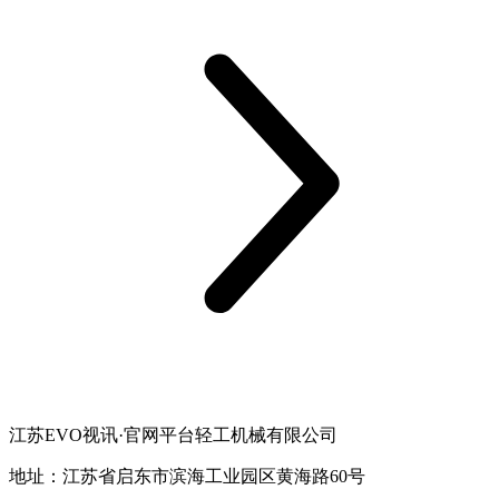
江苏EVO视讯·官网平台轻工机械有限公司
地址：江苏省启东市滨海工业园区黄海路60号