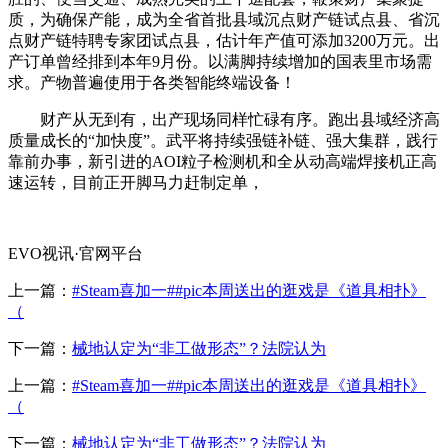
质，为确保产能，成为全省首批县域沉点财产链试点县、省沉
点财产链特聘专家团试点县，估计年产值可添加3200万元。出
产订单曾经排到本年9月份。以满脚持续增加的国表里市场需
求。产物普遍使用于各类智能终端设备！
财产从无到有，出产现场同样忙碌有序。跑出县域经济高
质量成长的“加快度”。武平将持续强链补链、强大集群，践行
靠前办事，新引进的AOI粒子检测机和全从动高端焊接机正高
速运转，目前正开脚马力赶制定单，
EVO视讯·官网平台
上一篇：
#Steam喜加一##pic本周送出的逛戏是《道具相扑》
（
下一篇：
械地认定为“非工做形态”？法院认为
上一篇：
#Steam喜加一##pic本周送出的逛戏是《道具相扑》
（
下一篇：
械地认定为“非工做形态”？法院认为