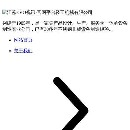
创建于1985年，是一家集产品设计、生产、服务为一体的设备
制造实业公司，已有30多年不锈钢非标设备制造经验...
网站首页
关于我们