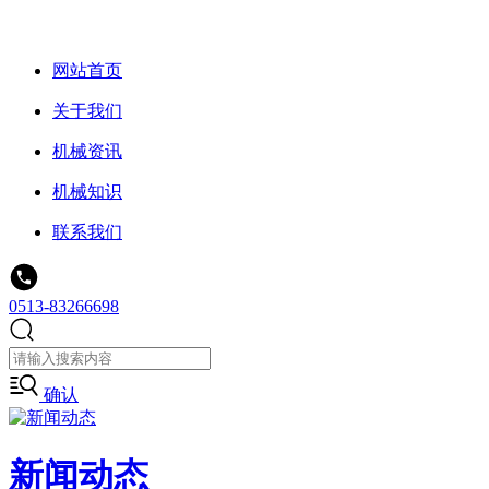
网站首页
关于我们
机械资讯
机械知识
联系我们
0513-83266698
确认
新闻动态