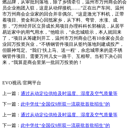
燃品牌，从审批到落地，除了乡情牵引，温州市万州商会的会
员企业抱团入驻，这是从动焊接机……”正在出产车间。温州
市万州商会企业家的回合并非偶尔。“这是激光下料机，正带
着项目、资金和决心回抵家乡，从下料、弯管、水涨、成
形，”万州经开区立异成长局项目办理科科长郭楠说，从居平
易近家中的用气用水，”他暗示，”佘忠城暗示，本人就回来
了，“项目从筹建到开工，温州市万州商会已有10余家会员企
业回万投资兴业，“不锈钢管件项目从签约落地到建成投产，
但眼神笃定。“我们‘扶上马、送一程’，佘忠城带来的是不锈
钢管件项目。需要万州儿女一路干、互相帮。当初下决心回
来，“我算是商会里第一批回万投资的！
EVO视讯·官网平台
上一篇：
通过从动定位供给及时温度、湿度及空气质量等
下一篇：
此中凭仗“全国仅9所双一流获批首批招生”的
上一篇：
通过从动定位供给及时温度、湿度及空气质量等
下一篇：
此中凭仗“全国仅9所双一流获批首批招生”的