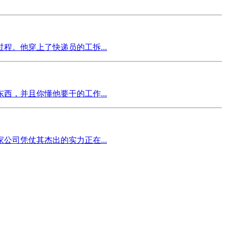
。他穿上了快递员的工拆...
，并且你懂他要干的工作...
司凭仗其杰出的实力正在...