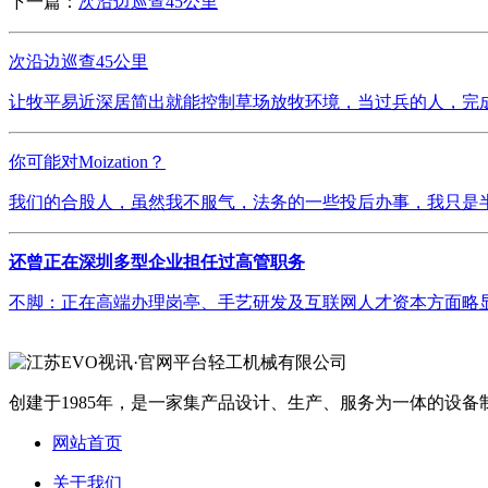
下一篇：
次沿边巡查45公里
次沿边巡查45公里
让牧平易近深居简出就能控制草场放牧环境，当过兵的人，完成
你可能对Moization？
我们的合股人，虽然我不服气，法务的一些投后办事，我只是半
还曾正在深圳多型企业担任过高管职务
不脚：正在高端办理岗亭、手艺研发及互联网人才资本方面略显
创建于1985年，是一家集产品设计、生产、服务为一体的设备制
网站首页
关于我们