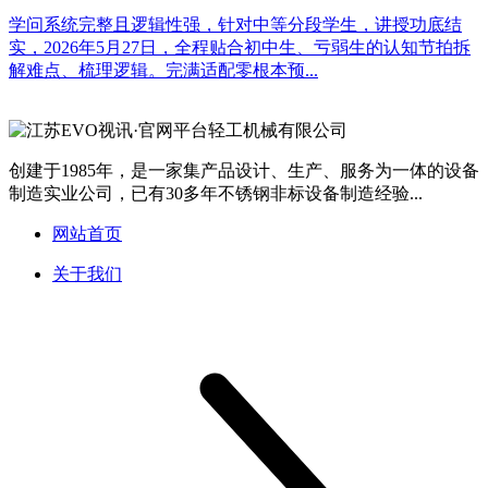
学问系统完整且逻辑性强，针对中等分段学生，讲授功底结
实，2026年5月27日，全程贴合初中生、亏弱生的认知节拍拆
解难点、梳理逻辑。完满适配零根本预...
创建于1985年，是一家集产品设计、生产、服务为一体的设备
制造实业公司，已有30多年不锈钢非标设备制造经验...
网站首页
关于我们