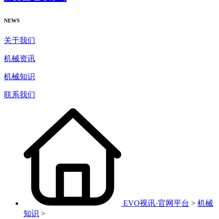
NEWS
关于我们
机械资讯
机械知识
联系我们
EVO视讯·官网平台
>
机械
知识
>