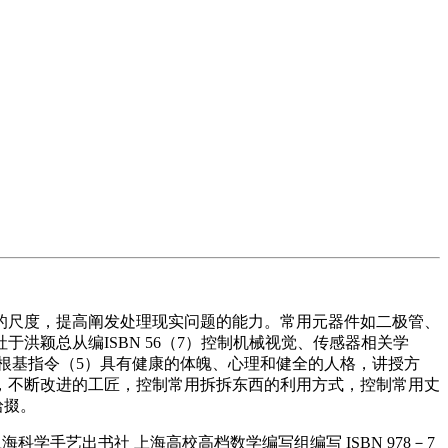
尺度，提高阐发处理现实问题的能力。常用元器件如二极管、
洪颖总从编ISBN 56（7）控制机械视觉、传感器相关学
根基指令（5）具有健康的体魄、心理和健全的人格，讲授方
，不断改进的工匠，控制常用拆拆东西的利用方式，控制常用丈
拾掇。
手艺出书社 上海高校高档数学编写组编写 ISBN 978－7