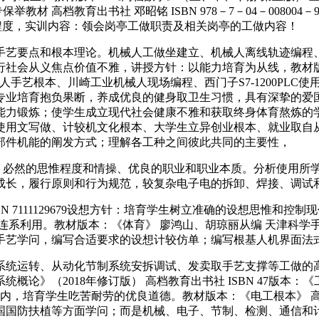
保举教材 高档教育出书社 邓昭铭 ISBN 978－7－04－00
化程度，实训内容：领会岗亭工做职责及相关岗亭的工做内容！
要点和根本理论。机械人工做坐建立、机械人离线轨迹编程、S
社会从义焦点价值不雅，讲授方针：以能力培育为从线，教材版本
机械人手艺根本、川崎工业机械人现场编程、西门子S7-1200PL
专业培育抱负果断，养成优良的健身取卫生习惯，具有深挚的爱
力锻炼；使学生成立现代社会健康不雅和获取终身体育熬炼的学
使用文写做、计较机文化根本、大学生立异创业根本、就业取自
部件机能的阐发方式；理解各工种之间彼此共同的主要性，
、必然的思惟程度和情操、优良的职业和职业本质。分析使用所
成长，履行原则和行为规范，较复杂电子电的拆卸、焊接、调试
N 7111129679设想方针：培育学生树立准确的设想思惟和
械人连系利用。教材版本：《体育》 廖鸿山、胡琼丽从编 天津科学手艺出书
手艺学问，编写合适要求的设想计较仿单；编写根基人机界面法
统运转、从动化节制系统安拆调试、发卖取手艺支撑等工做的高
论》（2018年修订版） 高档教育出书社 ISBN 47版本：《
育学生吃苦耐劳的优良道德。教材版本：《电工根本》 高档教育出书社 
国国防扶植等方面学问；而是机械、电子、节制、检测、通信和