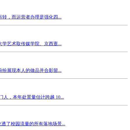
，而运营者办理是强化四...
艺术取传媒学院、京西逛...
展现本人的做品并合影留...
，本年处置量估计跨越 10...
了校园流量的所有落地场景...