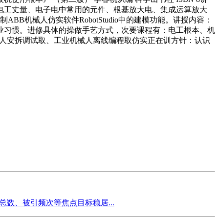
电工丈量、电子电中常用的元件、根基放大电、集成运算放大
B机械人仿实软件RobotStudio中的建模功能。讲授内容：
业习惯。进修具体的操做手艺方式，次要课程有：电工根本、机
业机械人安拆调试取、工业机械人离线编程取仿实正在训方针：认识
数、被引频次等焦点目标稳居...