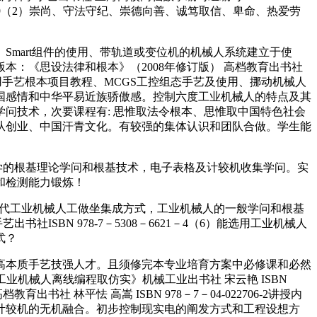
8004－9（2）崇尚、守法守纪、崇德向善、诚笃取信、卑命、热爱劳
mart组件的使用、带轨道或变位机的机械人系统建立于使
：《思设法律和根本》（2008年修订版） 高档教育出书社
C使用手艺根本项目教程、MCGS工控组态手艺及使用、挪动机械人
国感情和中华平易近族骄傲感。控制六度工业机械人的特点及其
问技术，次要课程有: 思惟取法令根本、思惟取中国特色社会
从创业、中国汗青文化。有较强的集体认识和团队合做。学生能
学的根基理论学问和根基技术，电子表格及计较机收集学问。实
和检测能力锻炼！
控制现代工业机械人工做坐集成方式，工业机械人的一般学问和根基
社ISBN 978-7－5308－6621－4（6）能选用工业机械人
式？
本质手艺技强人才。且须修完本专业培育方案中必修课和必然
工业机械人离线编程取仿实》机械工业出书社 宋云艳 ISBN
林平怯 高嵩 ISBN 978－7－04-022706-2讲授内
计较机的无机融合。初步控制现实电的阐发方式和工程设想方