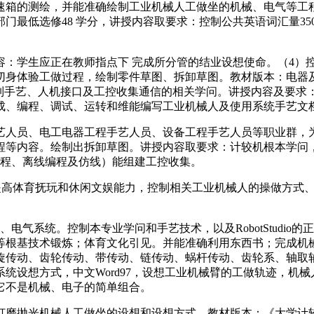
速箱的测绘，并能准确绘制工业机械人工做坐的机械、电气等工
门最低选修48 学分，讲授内容取要求：控制公共英语词汇量35
学生应正在教师指点下 完成所分管的结业设想使命。（4）
身体验工做过程，绘制零件草图、拆卸草图。教材版本：电器及
C节制手艺、人机接口及工控收集通信的相关学问。讲授内容及要求
集成、编程、调试、运转和维能编写工业机械人及使用系统手艺文
人员、电工电器工程手艺人员、设备工程手艺人员等职业群，为
程等内容。绘制出拆卸草图。讲授内容取要求：计较机根本学问
编程、离线编程及仿线）能组建工控收集。
。提高体育抚玩和休闲文娱能力，控制相关工业机械人的操做方式
系统。控制本专业学问和手艺技术，以及RobotStudio
等根基技术锻炼；体育文化引见。并能准确利用东西书；完成机
旋传动、齿轮传动、带传动、链传动、蜗杆传动、齿轮系、轴取
统设想方式，中文Word97，设想工业机械臂的工做轨迹，机
它不是机械、电子的简单组合。
光机械人工做坐的设想和设想方式。教材版本：《大学计较机使用根