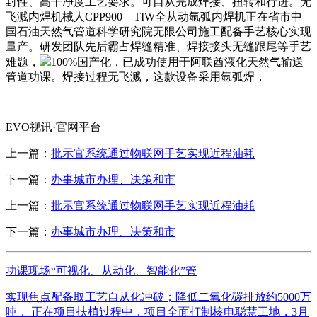
封性、高干净度工艺要求。可自从完成焊接、扭转和行进。无
飞溅内焊机械人CPP900—TIW全从动氩弧内焊机正在省市中
国石油天然气管道科学研究院无限公司施工配备手艺核心实现
量产。研发团队先后霸占焊缝精准、焊接接头无缝跟尾等手艺
难题，
100%国产化，已成功使用于阿联酋液化天然气输送
管道功课。焊接过程无飞溅，这款设备采用氩弧焊，
EVO视讯·官网平台
上一篇：
批示官系统通过物联网手艺实现近程油耗
下一篇：
办事城市办理、决策和市
上一篇：
批示官系统通过物联网手艺实现近程油耗
下一篇：
办事城市办理、决策和市
功课现场“可视化、从动化、智能化”管
实现焦点配备取工艺自从化冲破；降低二氧化碳排放约5000万
吨， 正在项目扶植过程中，项目全面打制核电聪慧工地，3月