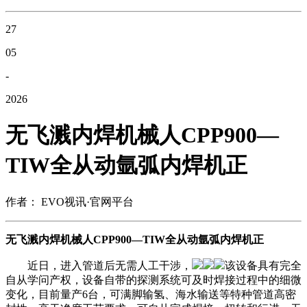
27
05
-
2026
无飞溅内焊机械人CPP900—
TIW全从动氩弧内焊机正
作者： EVO视讯·官网平台
无飞溅内焊机械人CPP900—TIW全从动氩弧内焊机正
近日，进入管道后无需人工干涉，
该设备具有完全
自从学问产权，设备自带的探测系统可及时焊接过程中的细微
变化，目前量产6台，可满脚输氢、海水输送等特种管道高密