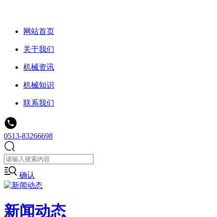
网站首页
关于我们
机械资讯
机械知识
联系我们
0513-83266698
确认
新闻动态