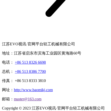
江苏EVO视讯·官网平台轻工机械有限公司
地址：江苏省启东市滨海工业园区黄海路60号
电话：
+86 513 8326 6698
总机：
+86 513 8386 7700
传真： +86 513 8333 3810
网址：
http://www.baomikj.com
邮箱：
master@163.com
Copyright © 2023 江苏EVO视讯·官网平台轻工机械有限公司