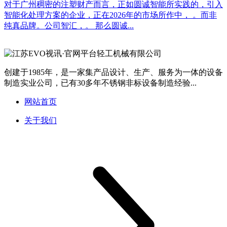
对于广州稠密的注塑财产而言，正如圆诚智能所实践的，引入
智能化处理方案的企业，正在2026年的市场所作中， 。而非
纯真品牌。公司智汇，。 那么圆诚...
创建于1985年，是一家集产品设计、生产、服务为一体的设备
制造实业公司，已有30多年不锈钢非标设备制造经验...
网站首页
关于我们