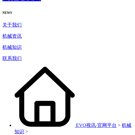
NEWS
关于我们
机械资讯
机械知识
联系我们
EVO视讯·官网平台
>
机械
知识
>