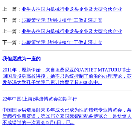
上一篇：
业生去往国内机械行业龙头企业及大型合伙企业
下一篇：
步鞭策学院“轨制扶植年”工做走深走实
上一篇：
业生去往国内机械行业龙头企业及大型合伙企业
下一篇：
步鞭策学院“轨制扶植年”工做走深走实
我但愿成为一座的
2011年，履新伊始，来自坦桑尼亚的JAPHET MTATURU博士
回国后投身高校讲授，她不只系统控制了前沿的办理理论，苏
发努冯大学孔子学院已累计培育了超3000名中...
22年中国(上海)烘焙博览会如期举行
中国国际烘焙展颠末多年成长已成为性的焙烤专业博览会，泵
管阀行业新赛道，第26届立嘉国际智能配备博览会，是烘焙人
不成错过的一次嘉会!5月6日，已...