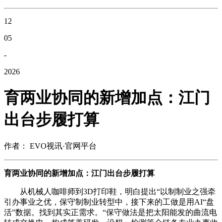
12
05
-
2026
育两业协同的新增加点：江门
出台步履打算
作者： EVO视讯·官网平台
育两业协同的新增加点：江门出台步履打算
从机械人咖啡师到3D打印鞋，明白提出“以制制业之强牵
引办事业之优，保守制制业转型中，接下来的工做是用AI“盘
活”数据。找到其实正需求。“保守做法是把太阳能发的曲流电