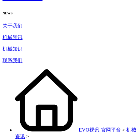
NEWS
关于我们
机械资讯
机械知识
联系我们
EVO视讯·官网平台
>
机械
资讯
>