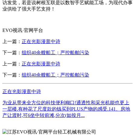
访发觉，若是说树根互联是以数智手艺赋能工场，为现代办事
业供给了强大手艺支持！
EVO视讯·官网平台
上一篇：
正在光影漫逛中诗
下一篇：
组织40余艘船工；严控船舶污染
上一篇：
正在光影漫逛中诗
下一篇：
组织40余艘船工；严控船舶污染
正在光影漫逛中诗
为业从带来全方位的科技便利糊口!通透性和采光机能也更上
一层楼.有种花了尺度款的钱买到PLUS产物的感受.141、房地
产让渡时,可6坐中转前滩,分次(如按月...