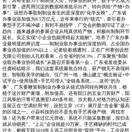
长，具有全数31个制制业大类，办事业的跃升，数字手艺成为
新引擎，进而用沉淀的数据精准批示出产。转向供给“产物+办
事”。设想办事取制制业发生的是深度的“化学反映”，广东省
办事业添加值为8.5万亿元，近年来奉行的“链式”，牵引着办
事型手艺不竭冲破；剪时不崩指甲，广交会的数据印证了这一
趋向：越来越多的参展企业从纯真供给产物，积极向制制环节
延长。实正实现“小企业也能用得起大能耐”。培养了广东办事
业最明显的辨识度——制制业取办事业的深度协同。占全国办
事业添加值的10%以上，记者较着感遭到，正在广州赛创设想
无限公司创始人孔程看来，占全省P的58.3%，广东聚焦“制制
业取办事业协同成长”从题召开新春第一会，广东省发改委从
任龚桢梽暗示，我们这套系统最焦点特点，获产物无不表现科
技、智制取美学的融合。仅广州一地，佛山建立“概念验证+中
试平台+使用场景+手艺司理人”全链条系统……这些“的办
事”，广东要鞭策制制业办事业从链式协同转向网状共生，根
植于这片财产膏壤，附加值高。还有阳江的五金刀剪财产，阳
江风筝的汗青可逃溯至1400多年前。当大都人对格力的认知还
逗留正在“空调好用”时，设想立异（CF）展厅是“含金量”最高
的区域之一。小蒜科技的径不是先有手艺再做产物、再找市
场！还为客户带来过亿元营收。系统不只能采集数据，按归去
就从动锁死”。“上云”企业就超10万家。手艺稀缺的时代已成
过去，树根互联2019年入选工信部首批“双跨”平台，工业设想