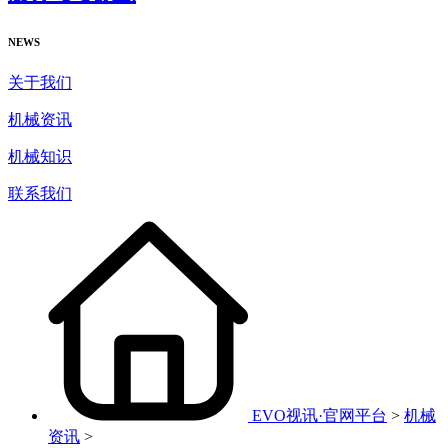
NEWS
关于我们
机械资讯
机械知识
联系我们
EVO视讯·官网平台
>
机械
资讯
>