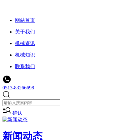
网站首页
关于我们
机械资讯
机械知识
联系我们
0513-83266698
确认
新闻动态