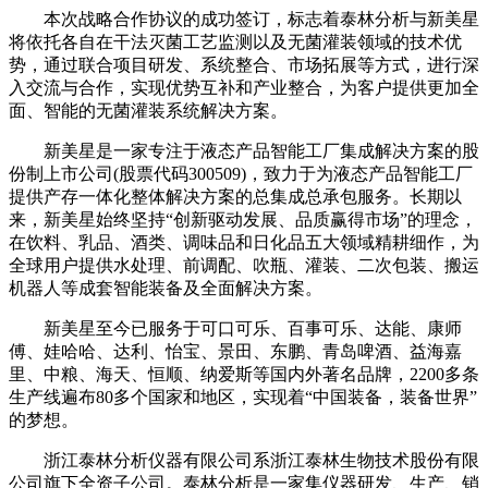
本次战略合作协议的成功签订，标志着泰林分析与新美星
将依托各自在干法灭菌工艺监测以及无菌灌装领域的技术优
势，通过联合项目研发、系统整合、市场拓展等方式，进行深
入交流与合作，实现优势互补和产业整合，为客户提供更加全
面、智能的无菌灌装系统解决方案。
新美星是一家专注于液态产品智能工厂集成解决方案的股
份制上市公司(股票代码300509)，致力于为液态产品智能工厂
提供产存一体化整体解决方案的总集成总承包服务。长期以
来，新美星始终坚持“创新驱动发展、品质赢得市场”的理念，
在饮料、乳品、酒类、调味品和日化品五大领域精耕细作，为
全球用户提供水处理、前调配、吹瓶、灌装、二次包装、搬运
机器人等成套智能装备及全面解决方案。
新美星至今已服务于可口可乐、百事可乐、达能、康师
傅、娃哈哈、达利、怡宝、景田、东鹏、青岛啤酒、益海嘉
里、中粮、海天、恒顺、纳爱斯等国内外著名品牌，2200多条
生产线遍布80多个国家和地区，实现着“中国装备，装备世界”
的梦想。
浙江泰林分析仪器有限公司系浙江泰林生物技术股份有限
公司旗下全资子公司。泰林分析是一家集仪器研发、生产、销