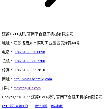
江苏EVO视讯·官网平台轻工机械有限公司
地址：江苏省启东市滨海工业园区黄海路60号
电话：
+86 513 8326 6698
总机：
+86 513 8386 7700
传真： +86 513 8333 3810
网址：
http://www.baomikj.com
邮箱：
master@163.com
Copyright © 2023 江苏EVO视讯·官网平台轻工机械有限公司
EVO视讯·官网平台
|
营业执照
丨
网站地图