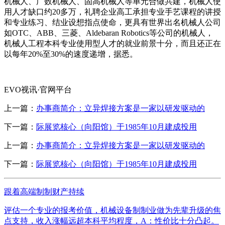
机械人、广数机械人、固高机械人等单元合做共建，机械人使
用人才缺口约20多万，礼聘企业高工承担专业手艺课程的讲授
和专业练习、结业设想指点使命，更具有世界出名机械人公司
如OTC、ABB、三菱、Aldebaran Robotics等公司的机械人，
机械人工程本科专业使用型人才的就业前景十分，而且还正在
以每年20%至30%的速度递增，据悉。
EVO视讯·官网平台
上一篇：
办事商简介：立异焊接方案是一家以研发驱动的
下一篇：
际展览核心（向阳馆）于1985年10月建成投用
上一篇：
办事商简介：立异焊接方案是一家以研发驱动的
下一篇：
际展览核心（向阳馆）于1985年10月建成投用
跟着高端制制财产持续
评估一个专业的报考价值，机械设备制制业做为先辈升级的焦
点支持，收入涨幅远超本科平均程度，A：性价比十分凸起。