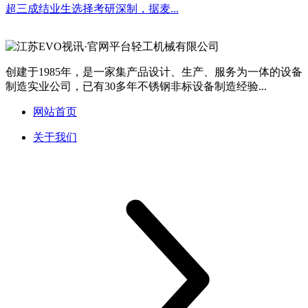
超三成结业生选择考研深制，据麦...
创建于1985年，是一家集产品设计、生产、服务为一体的设备
制造实业公司，已有30多年不锈钢非标设备制造经验...
网站首页
关于我们