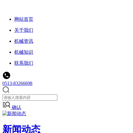
网站首页
关于我们
机械资讯
机械知识
联系我们
0513-83266698
确认
新闻动态