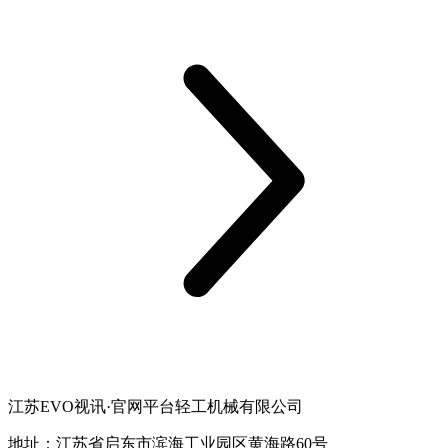
江苏EVO视讯·官网平台轻工机械有限公司
地址：江苏省启东市滨海工业园区黄海路60号