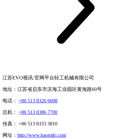
江苏EVO视讯·官网平台轻工机械有限公司
地址：江苏省启东市滨海工业园区黄海路60号
电话：
+86 513 8326 6698
总机：
+86 513 8386 7700
传真： +86 513 8333 3810
网址：
http://www.baomikj.com