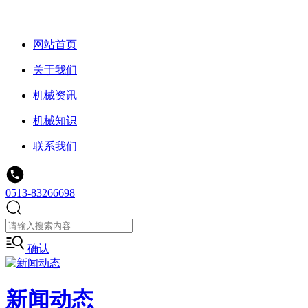
网站首页
关于我们
机械资讯
机械知识
联系我们
0513-83266698
确认
新闻动态