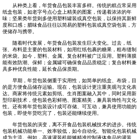
从种类上看，年货食品包装丰富多样。传统的糕点常采用
纸盒包装，如老字号点心盒上精美的图案，传递着浓浓的年
味；坚果类年货则多使用塑料罐装或真空包装，以保持其新鲜
度和口感；腊味食品往往以简易的塑料包装或真空袋包装，方
便储存与携带。
随着时代发展，年货食品包装发生巨大变化。过去，纸
张、布料是主要的包装材料，如用红纸包裹的糖果，粗布缝制
的米袋。如今，塑料、金属、复合材料被广泛应用。塑料薄膜
能有效防潮、保鲜；金属罐可确保食品品质稳定；复合材料兼
具多种优良性能，延长食品保质期。
早期，年货包装侧重于实用性，如简单的纸盒、布袋，目
的是方便食品储存运输。现在，包装设计更注重美观与文化表
达。商家将传统元素如剪纸、生肖图案融入其中，同时采用新
型印刷技术，使包装色彩鲜艳、图案精美，兼具装饰性与文化
性。还有将年货包装设计成可存储、可互动，兼具使用功能的
包装，即使年货吃完了，包装还能继续使用。
年货包装的演变，离不开食品包装机械技术的进步。传统
包装机械功能单一、效率较低，如今自动化、智能化包装机械
成为主流。例如，高速灌装机能够精准控制液体食品的灌装