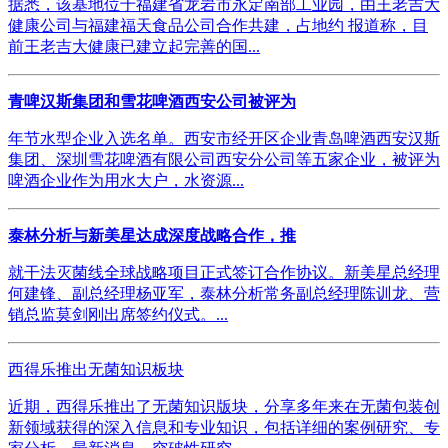
据悉，该基地位于福建省龙岩市永定南部工业园，由王老吉大
健康公司与福建福天食品公司合作共建，占地约 报道称，目
前王老吉大健康已建立起完善的国...
青啤汉斯集团和雪花啤酒西安公司被评为
年节水型企业入选名单。西安市经开区企业青岛啤酒西安汉斯
集团、深圳雪花啤酒有限公司西安分公司等五家企业，被评为
啤酒企业作为用水大户，水资源...
泰林分析与新美星达成深度战略合作，推
就干法灭菌线全球战略项目正式签订合作协议。新美星总经理
何建锋、副总经理杨亚军，泰林分析常务副总经理陈训龙、营
销总监莫剑刚出席签约仪式。...
西得乐推出无菌知识板块
近期，西得乐推出了无菌知识版块，分享多年来在无菌包装创
新领域获得的深入信息和专业知识，包括详细的案例研究、专