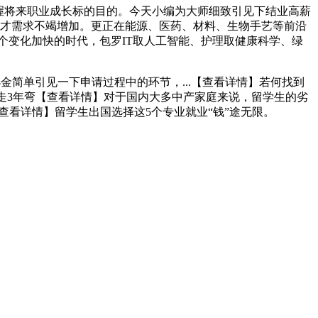
做，帮帮学生把握将来职业成长标的目的。今天小编为大师细致引见下结业高薪
人才需求不竭增加。更正在能源、医药、材料、生物手艺等前沿
个变化加快的时代，包罗IT取人工智能、护理取健康科学、绿
简单引见一下申请过程中的环节，...【查看详情】若何找到
走3年弯【查看详情】对于国内大多中产家庭来说，留学生的劣
【查看详情】留学生出国选择这5个专业就业“钱”途无限。