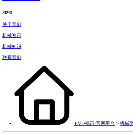
NEWS
关于我们
机械资讯
机械知识
联系我们
EVO视讯·官网平台
>
机械