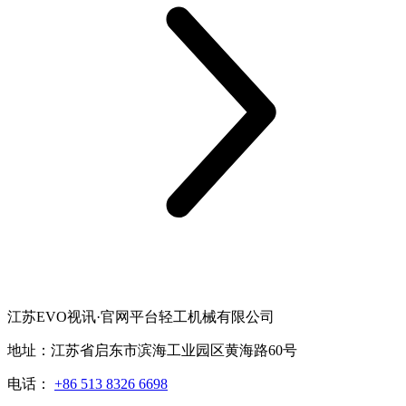
江苏EVO视讯·官网平台轻工机械有限公司
地址：江苏省启东市滨海工业园区黄海路60号
电话：
+86 513 8326 6698